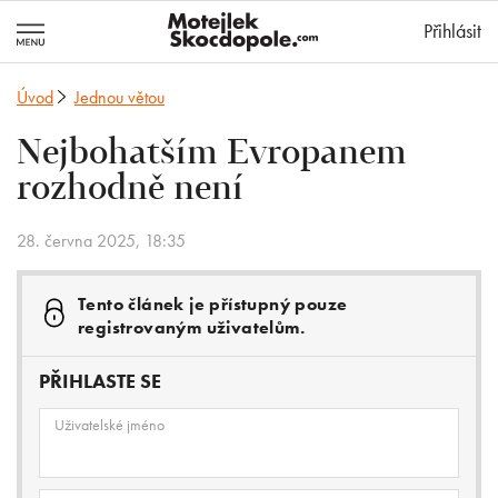
MotejlekSkocd
Přihlásit
Úvod
Jednou větou
Nejbohatším Evropanem
rozhodně není
28. června 2025, 18:35
Tento článek je přístupný pouze
registrovaným uživatelům.
PŘIHLASTE SE
Uživatelské jméno