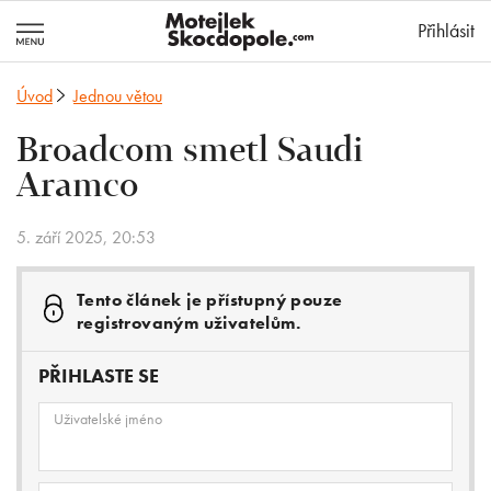
MotejlekSkocd
Přihlásit
Úvod
Jednou větou
Broadcom smetl Saudi
Aramco
5. září 2025, 20:53
Tento článek je přístupný pouze
registrovaným uživatelům.
PŘIHLASTE SE
Uživatelské jméno