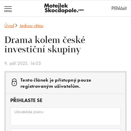
MotejlekSkocd
Přihlásit
Úvod
Jednou větou
Drama kolem české
investiční skupiny
9. září 2025, 14:05
Tento článek je přístupný pouze
registrovaným uživatelům.
PŘIHLASTE SE
Uživatelské jméno