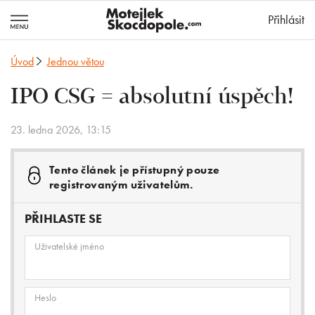
MotejlekSkocd
Přihlásit
Úvod
Jednou větou
IPO CSG = absolutní úspěch!
23. ledna 2026, 13:15
Tento článek je přístupný pouze
registrovaným uživatelům.
PŘIHLASTE SE
Uživatelské jméno
Heslo