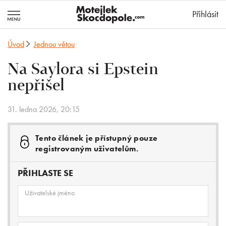
MotejlekSkocd
Přihlásit
Úvod
Jednou větou
Na Saylora si Epstein
nepřišel
31. ledna 2026, 20:15
Tento článek je přístupný pouze
registrovaným uživatelům.
PŘIHLASTE SE
Uživatelské jméno