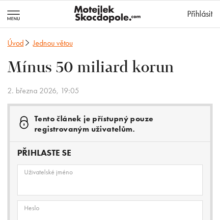
MotejlekSkocd
Přihlásit
Úvod
Jednou větou
Mínus 50 miliard korun
2. března 2026, 19:05
Tento článek je přístupný pouze
registrovaným uživatelům.
PŘIHLASTE SE
Uživatelské jméno
Heslo