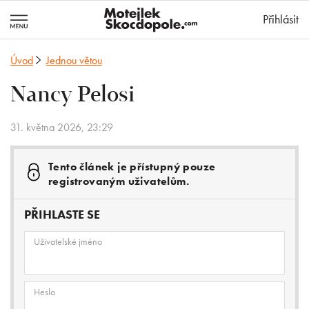
MotejlekSkocd
Přihlásit
Úvod
Jednou větou
Nancy Pelosi
31. května 2026, 23:29
Tento článek je přístupný pouze
registrovaným uživatelům.
PŘIHLASTE SE
Uživatelské jméno
Heslo