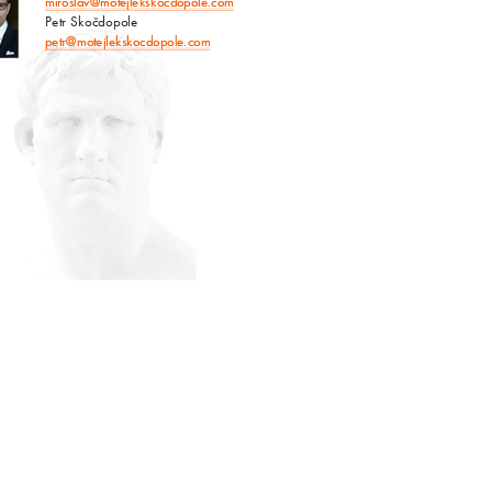
miroslav@motejlekskocdopole.com
Petr Skočdopole
petr@motejlekskocdopole.com