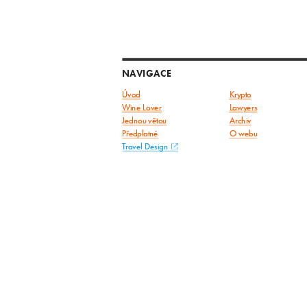
NAVIGACE
Úvod
Krypto
Wine Lover
Lawyers
Jednou větou
Archiv
Předplatné
O webu
Travel Design