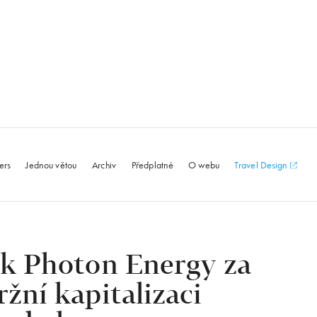
le.com
ers
Jednou větou
Archiv
Předplatné
O webu
Travel Design
ík Photon Energy za
ržní kapitalizaci