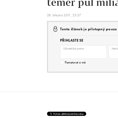
téměř půl mili
28. března 2011, 23:57
Tento článek je přístupný pouz
PŘIHLASTE SE
Uživatelské jméno
Hesl
Pamatovat si mě