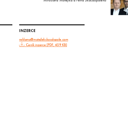
Miroslava Motejlka a Petra Skočdopoleho
INZERCE
reklama@motejlekskocdopole.com
Ceník inzerce (PDF, 459 KB)