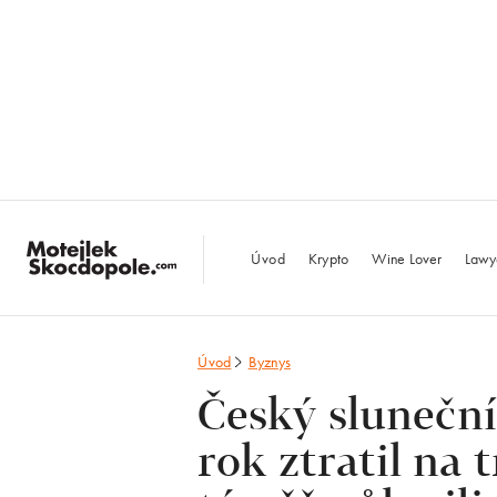
MotejlekSkocdopo
Úvod
Krypto
Wine Lover
Lawy
Úvod
Byznys
Český slunečn
rok ztratil na t