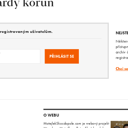
ardy korun
e registrovaným uživatelům.
NEJST
Někter
přístup
archív 
o
registr
Chci s
O WEBU
MotejlekSkocdopole.com je webový projekt