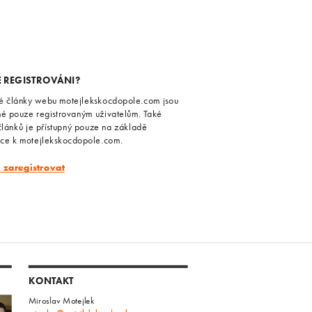
E REGISTROVÁNI?
é články webu motejlekskocdopole.com jsou
né pouze registrovaným uživatelům. Také
článků je přístupný pouze na základě
ace k motejlekskocdopole.com.
e zaregistrovat
KONTAKT
Miroslav Motejlek