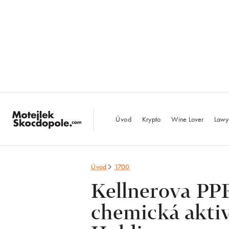
MotejlekSkocdopo
Úvod
Krypto
Wine Lover
Lawy
Úvod
1700
Kellnerova PP
chemická aktiv