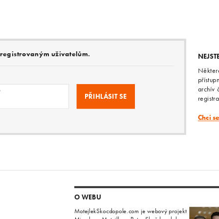
e registrovaným uživatelům.
NEJST
Někter
přístup
archív 
o
registr
Chci s
O WEBU
MotejlekSkocdopole.com je webový projekt