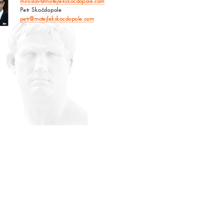
miroslav@motejlekskocdopole.com
Petr Skočdopole
petr@motejlekskocdopole.com