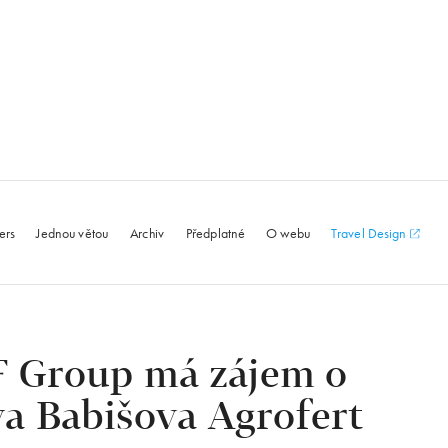
le.com
ers
Jednou větou
Archiv
Předplatné
O webu
Travel Design
F Group má zájem o
a Babišova Agrofert