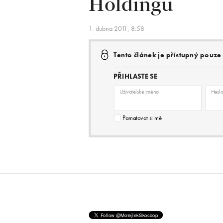
Holdingu
1. dubna 2011, 8:58
Tento článek je přístupný pouz
PŘIHLASTE SE
Uživatelské jméno
Hesl
Pamatovat si mě