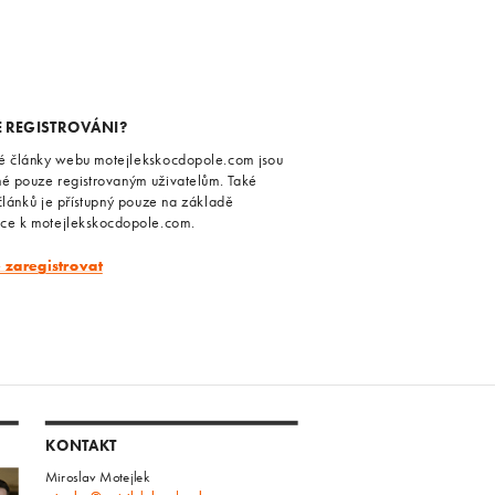
E REGISTROVÁNI?
é články webu motejlekskocdopole.com jsou
né pouze registrovaným uživatelům. Také
článků je přístupný pouze na základě
ace k motejlekskocdopole.com.
e zaregistrovat
KONTAKT
Miroslav Motejlek