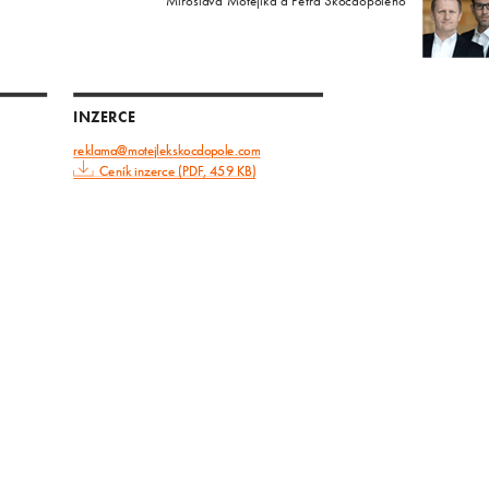
Miroslava Motejlka a Petra Skočdopoleho
INZERCE
reklama@motejlekskocdopole.com
Ceník inzerce (PDF, 459 KB)