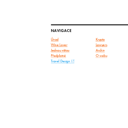
NAVIGACE
Úvod
Krypto
Wine Lover
Lawyers
Jednou větou
Archiv
Předplatné
O webu
Travel Design