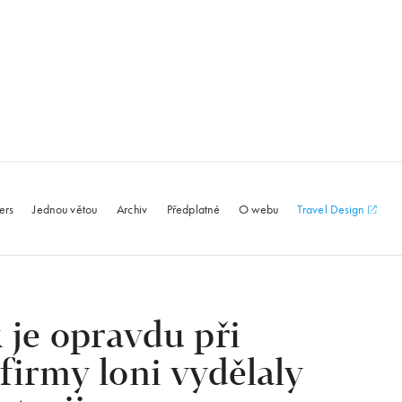
le.com
ers
Jednou větou
Archiv
Předplatné
O webu
Travel Design
je opravdu při
firmy loni vydělaly