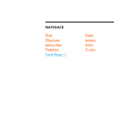
NAVIGACE
Úvod
Krypto
Wine Lover
Lawyers
Jednou větou
Archiv
Předplatné
O webu
Travel Design