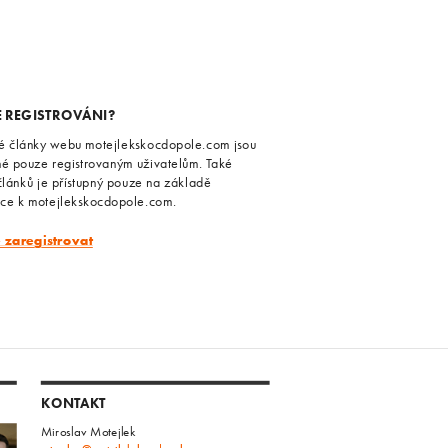
E REGISTROVÁNI?
é články webu motejlekskocdopole.com jsou
né pouze registrovaným uživatelům. Také
článků je přístupný pouze na základě
ace k motejlekskocdopole.com.
e zaregistrovat
KONTAKT
Miroslav Motejlek