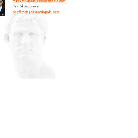
miroslav@motejlekskocdopole.com
Petr Skočdopole
petr@motejlekskocdopole.com