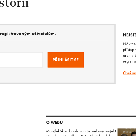
storii
e registrovaným uživatelům.
NEJST
Někter
přístup
archív 
o
registr
Chci s
O WEBU
MotejlekSkocdopole.com je webový projekt