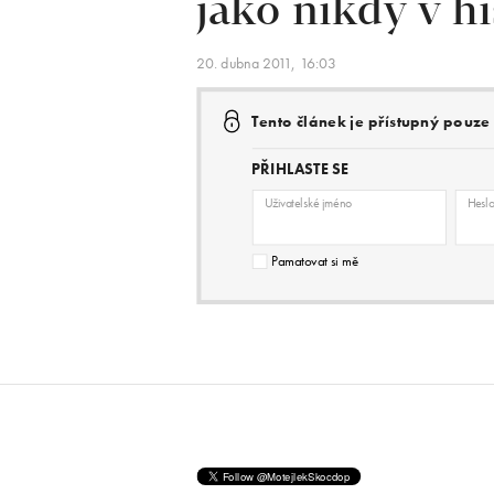
jako nikdy v hi
20. dubna 2011, 16:03
Tento článek je přístupný pouz
PŘIHLASTE SE
Uživatelské jméno
Hesl
Pamatovat si mě