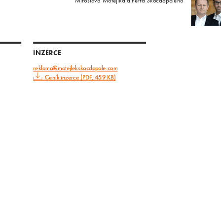
Miroslava Motejlka a Petra Skočdopoleho
INZERCE
reklama@motejlekskocdopole.com
Ceník inzerce (PDF, 459 KB)