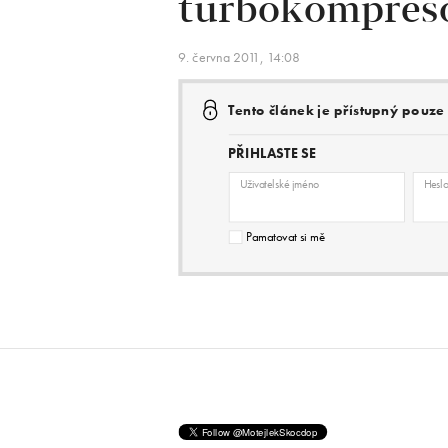
turbokompres
9. června 2011, 14:08
Tento článek je přístupný pouz
PŘIHLASTE SE
Uživatelské jméno
Hesl
Pamatovat si mě