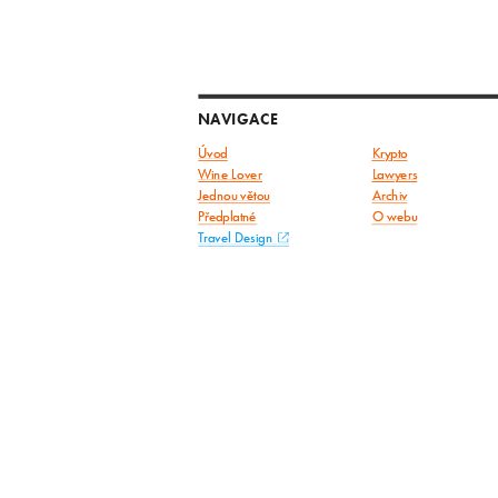
NAVIGACE
Úvod
Krypto
Wine Lover
Lawyers
Jednou větou
Archiv
Předplatné
O webu
Travel Design