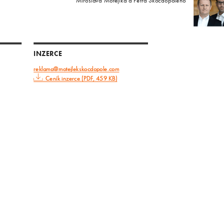
Miroslava Motejlka a Petra Skočdopoleho
INZERCE
reklama@motejlekskocdopole.com
Ceník inzerce (PDF, 459 KB)