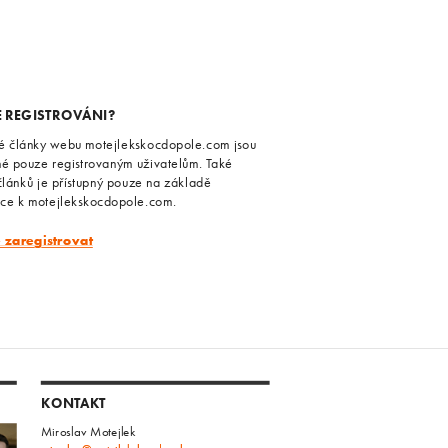
E REGISTROVÁNI?
é články webu motejlekskocdopole.com jsou
né pouze registrovaným uživatelům. Také
článků je přístupný pouze na základě
ace k motejlekskocdopole.com.
e zaregistrovat
KONTAKT
Miroslav Motejlek