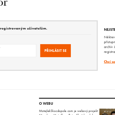
or
e registrovaným uživatelům.
NEJST
Někter
přístup
archív 
o
registr
Chci s
O WEBU
MotejlekSkocdopole.com je webový projekt