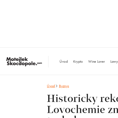
MotejlekSkocdopo
Úvod
Krypto
Wine Lover
Lawy
Úvod
Byznys
Historicky rek
Lovochemie zm