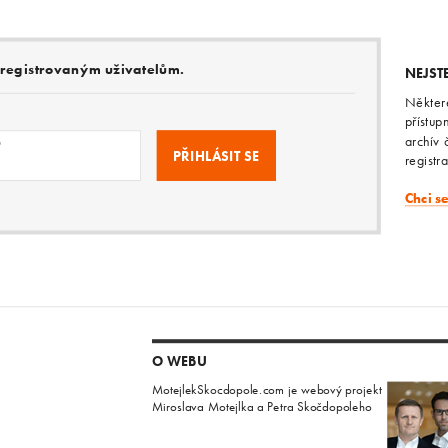
e registrovaným uživatelům.
NEJST
Někter
přístup
archív 
o
registr
Chci s
O WEBU
MotejlekSkocdopole.com je webový projekt
Miroslava Motejlka a Petra Skočdopoleho