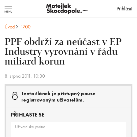
MotejlekSkocd
Přihlásit
Úvod
1700
PPF obdrží za neúčast v EP
Industry vyrovnání v řádu
miliard korun
8. srpna 2011, 10:30
Tento článek je přístupný pouze
registrovaným uživatelům.
PŘIHLASTE SE
Uživatelské jméno