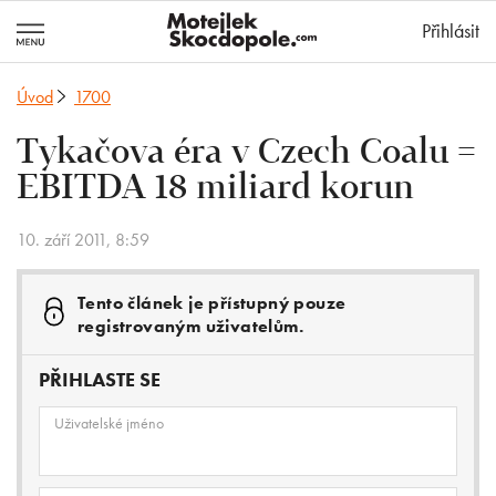
MotejlekSkocd
Přihlásit
Úvod
1700
Tykačova éra v Czech Coalu =
EBITDA 18 miliard korun
10. září 2011, 8:59
Tento článek je přístupný pouze
registrovaným uživatelům.
PŘIHLASTE SE
Uživatelské jméno