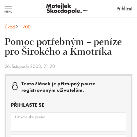
MotejlekSkocd
Přihlásit
Úvod
1700
Pomoc potřebným – peníze
pro Širokého a Kmotríka
26. listopadu 2008, 21:20
Tento článek je přístupný pouze
registrovaným uživatelům.
PŘIHLASTE SE
Uživatelské jméno