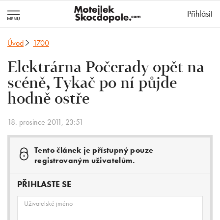
MotejlekSkocd
Přihlásit
Úvod
1700
Elektrárna Počerady opět na
scéně, Tykač po ní půjde
hodně ostře
18. prosince 2011, 23:51
Tento článek je přístupný pouze
registrovaným uživatelům.
PŘIHLASTE SE
Uživatelské jméno