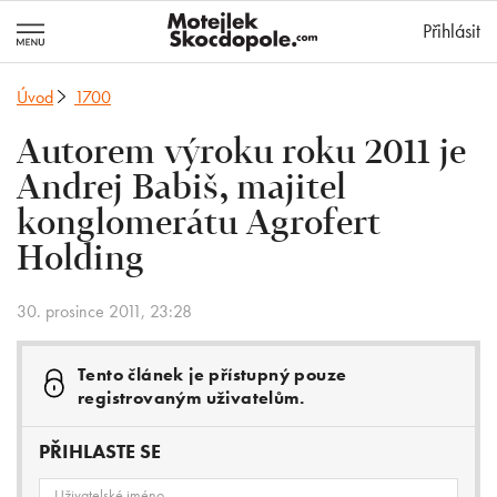
MotejlekSkocd
Přihlásit
Úvod
1700
Autorem výroku roku 2011 je
Andrej Babiš, majitel
konglomerátu Agrofert
Holding
30. prosince 2011, 23:28
Tento článek je přístupný pouze
registrovaným uživatelům.
PŘIHLASTE SE
Uživatelské jméno