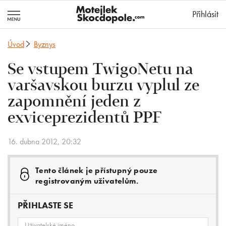
MotejlekSkocd
Přihlásit
Úvod
Byznys
Se vstupem TwigoNetu na
varšavskou burzu vyplul ze
zapomnění jeden z
exviceprezidentů PPF
16. dubna 2012, 20:32
Tento článek je přístupný pouze
registrovaným uživatelům.
PŘIHLASTE SE
Uživatelské jméno