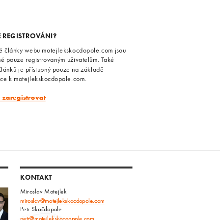
E REGISTROVÁNI?
é články webu motejlekskocdopole.com jsou
né pouze registrovaným uživatelům. Také
článků je přístupný pouze na základě
ace k motejlekskocdopole.com.
e zaregistrovat
KONTAKT
Miroslav Motejlek
miroslav@motejlekskocdopole.com
Petr Skočdopole
petr@motejlekskocdopole.com