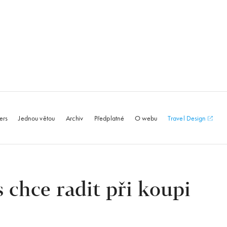
le.com
ers
Jednou větou
Archiv
Předplatné
O webu
Travel Design
chce radit při koupi