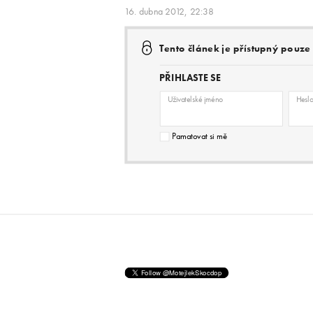
16. dubna 2012, 22:38
Tento článek je přístupný pouz
PŘIHLASTE SE
Uživatelské jméno
Hesl
Pamatovat si mě