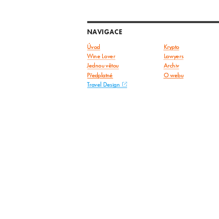
NAVIGACE
Úvod
Krypto
Wine Lover
Lawyers
Jednou větou
Archiv
Předplatné
O webu
Travel Design