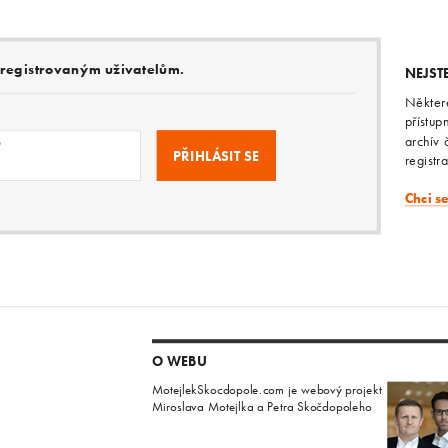
e registrovaným uživatelům.
NEJST
Někter
přístup
archív 
o
registr
Chci s
O WEBU
MotejlekSkocdopole.com je webový projekt
Miroslava Motejlka a Petra Skočdopoleho