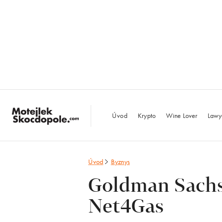
MotejlekSkocdopo
Úvod
Krypto
Wine Lover
Lawy
Úvod
Byznys
Goldman Sachs 
Net4Gas