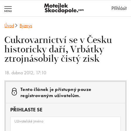
MotejlekSkocd
Přihlásit
Úvod
Byznys
Cukrovarnictví se v Česku
historicky daří, Vrbátky
ztrojnásobily čistý zisk
18. dubna 2012, 17:10
Tento článek je přístupný pouze
registrovaným uživatelům.
PŘIHLASTE SE
Uživatelské jméno