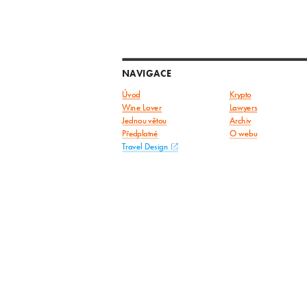
NAVIGACE
Úvod
Krypto
Wine Lover
Lawyers
Jednou větou
Archiv
Předplatné
O webu
Travel Design