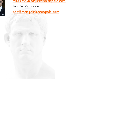
miroslav@motejlekskocdopole.com
Petr Skočdopole
petr@motejlekskocdopole.com