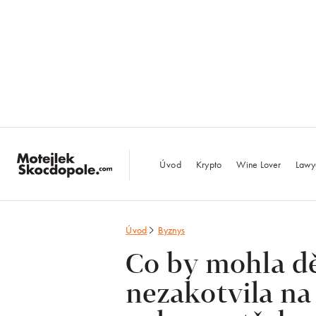
MotejlekSkocdopo
Úvod
Krypto
Wine Lover
Lawy
Úvod
Byznys
Co by mohla d
nezakotvila na 