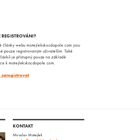
E REGISTROVÁNI?
é články webu motejlekskocdopole.com jsou
né pouze registrovaným uživatelům. Také
článků je přístupný pouze na základě
ace k motejlekskocdopole.com.
e zaregistrovat
KONTAKT
Miroslav Motejlek