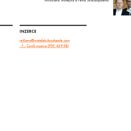
Miroslava Motejlka a Petra Skočdopoleho
INZERCE
reklama@motejlekskocdopole.com
Ceník inzerce (PDF, 459 KB)