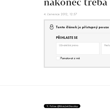
nakonec třeba
4. července 2012, 12:57
Tento článek je přístupný pouz
PŘIHLASTE SE
Uživatelské jméno
Hesl
Pamatovat si mě