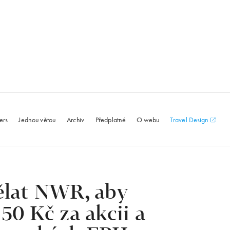
le.com
ers
Jednou větou
Archiv
Předplatné
O webu
Travel Design
ělat NWR, aby
50 Kč za akcii a