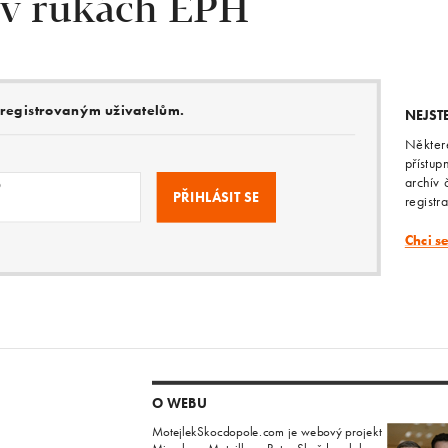
 v rukách EPH
e registrovaným uživatelům.
NEJST
Někter
přístup
archív 
o
registr
Chci s
O WEBU
MotejlekSkocdopole.com je webový projekt