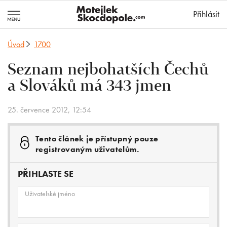
MotejlekSkocd
Přihlásit
Úvod
1700
Seznam nejbohatších Čechů
a Slováků má 343 jmen
25. července 2012, 12:54
Tento článek je přístupný pouze
registrovaným uživatelům.
PŘIHLASTE SE
Uživatelské jméno