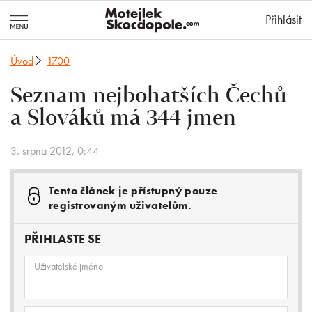
MotejlekSkocd
Přihlásit
Úvod
1700
Seznam nejbohatších Čechů
a Slováků má 344 jmen
3. srpna 2012, 0:44
Tento článek je přístupný pouze
registrovaným uživatelům.
PŘIHLASTE SE
Uživatelské jméno