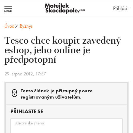
MotejlekSkocd
Přihlásit
Úvod
Byznys
Tesco chce koupit zavedený
eshop, jeho online je
předpotopní
29. srpna 2012, 17:57
Tento článek je přístupný pouze
registrovaným uživatelům.
PŘIHLASTE SE
Uživatelské jméno