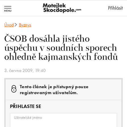
MotejlekSkocd
Přihlásit
Úvod
Byznys
ČSOB dosáhla jistého
úspěchu v soudních sporech
ohledně kajmanských fondů
3. června 2009, 19:40
Tento článek je přístupný pouze
registrovaným uživatelům.
PŘIHLASTE SE
Uživatelské jméno