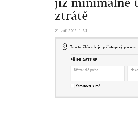
již minimálně 
ztrátě
21. září 2012, 1:35
Tento článek je přístupný pouz
PŘIHLASTE SE
Uživatelské jméno
Hesl
Pamatovat si mě