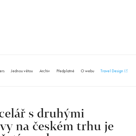
le.com
ers
Jednou větou
Archiv
Předplatné
O webu
Travel Design
celář s druhými
ivy na českém trhu je