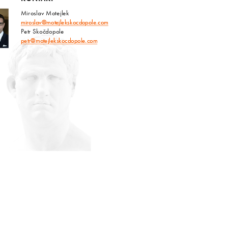
Miroslav Motejlek
miroslav@motejlekskocdopole.com
Petr Skočdopole
petr@motejlekskocdopole.com