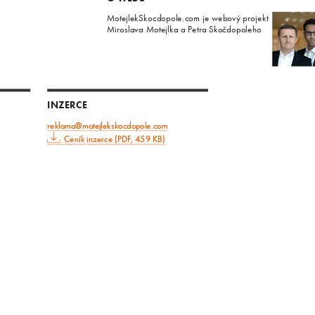
MotejlekSkocdopole.com je webový projekt
Miroslava Motejlka a Petra Skočdopoleho
INZERCE
reklama@motejlekskocdopole.com
Ceník inzerce (PDF, 459 KB)