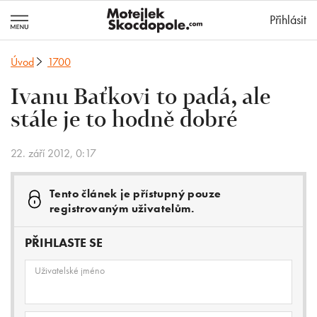
MotejlekSkocd
Přihlásit
Úvod
1700
Ivanu Baťkovi to padá, ale
stále je to hodně dobré
22. září 2012, 0:17
Tento článek je přístupný pouze
registrovaným uživatelům.
PŘIHLASTE SE
Uživatelské jméno