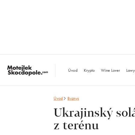
MotejlekSkocdopo
Úvod
Krypto
Wine Lover
Lawy
Úvod
Byznys
Ukrajinský sol
z terénu