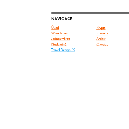
NAVIGACE
Úvod
Krypto
Wine Lover
Lawyers
Jednou větou
Archiv
Předplatné
O webu
Travel Design