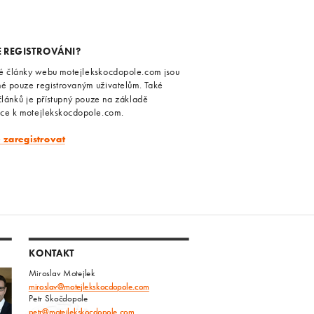
E REGISTROVÁNI?
é články webu motejlekskocdopole.com jsou
né pouze registrovaným uživatelům. Také
článků je přístupný pouze na základě
ace k motejlekskocdopole.com.
e zaregistrovat
KONTAKT
Miroslav Motejlek
miroslav@motejlekskocdopole.com
Petr Skočdopole
petr@motejlekskocdopole.com