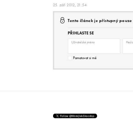
25. září 2012, 21:54
Tento článek je přístupný pouz
PŘIHLASTE SE
Uživatelské jméno
Hesl
Pamatovat si mě