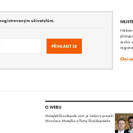
e registrovaným uživatelům.
NEJST
Někter
přístup
archív 
o
registr
Chci s
O WEBU
MotejlekSkocdopole.com je webový projekt
Miroslava Motejlka a Petra Skočdopoleho