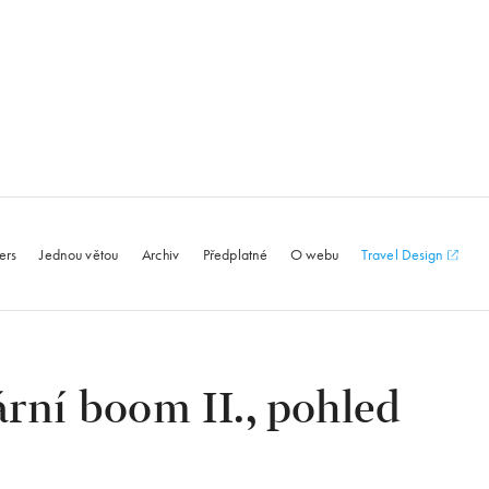
le.com
ers
Jednou větou
Archiv
Předplatné
O webu
Travel Design
ární boom II., pohled