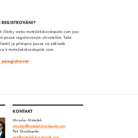
E REGISTROVÁNI?
é články webu motejlekskocdopole.com jsou
né pouze registrovaným uživatelům. Také
článků je přístupný pouze na základě
ace k motejlekskocdopole.com.
e zaregistrovat
KONTAKT
Miroslav Motejlek
miroslav@motejlekskocdopole.com
Petr Skočdopole
petr@motejlekskocdopole.com