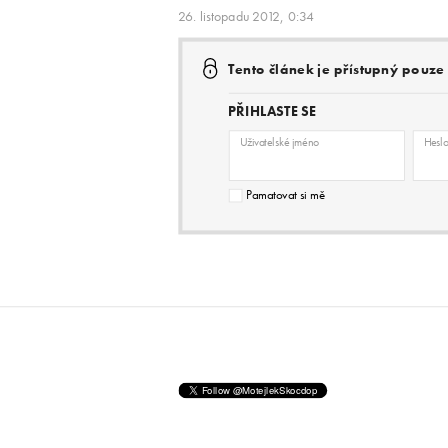
26. listopadu 2012, 0:34
Tento článek je přístupný pouz
PŘIHLASTE SE
Uživatelské jméno
Hesl
Pamatovat si mě