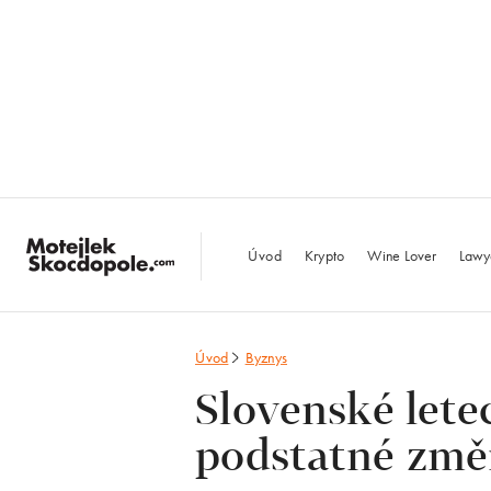
MotejlekSkocdopo
Úvod
Krypto
Wine Lover
Lawy
Úvod
Byznys
Slovenské lete
podstatné zm