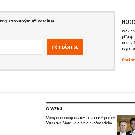
e registrovaným uživatelům.
NEJST
Někter
přístup
archív 
o
registr
Chci s
O WEBU
MotejlekSkocdopole.com je webový projekt
Miroslava Motejlka a Petra Skočdopoleho