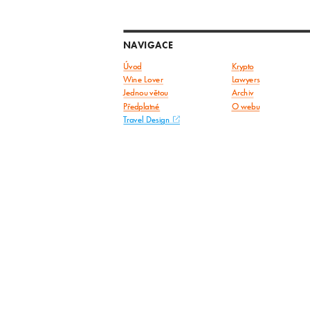
NAVIGACE
Úvod
Krypto
Wine Lover
Lawyers
Jednou větou
Archiv
Předplatné
O webu
Travel Design