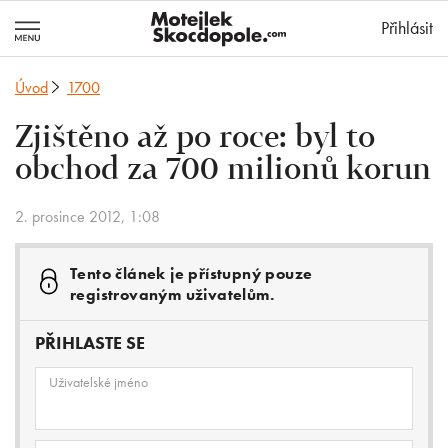
MotejlekSkocd
Přihlásit
Úvod
1700
Zjištěno až po roce: byl to
obchod za 700 milionů korun
2. prosince 2012, 1:08
Tento článek je přístupný pouze
registrovaným uživatelům.
PŘIHLASTE SE
Uživatelské jméno