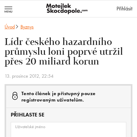
MotejlekSkocd
Přihlásit
Úvod
Byznys
Lídr českého hazardního
průmyslu loni poprvé utržil
přes 20 miliard korun
13. prosince 2012, 22:54
Tento článek je přístupný pouze
registrovaným uživatelům.
PŘIHLASTE SE
Uživatelské jméno