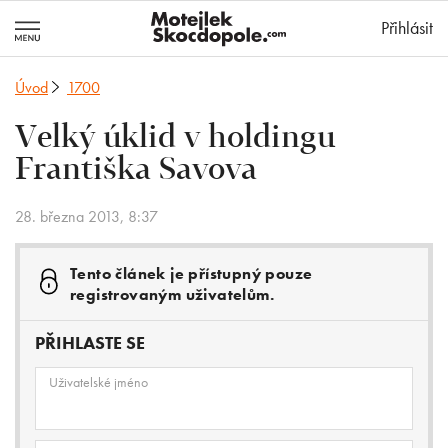
MotejlekSkocd
Přihlásit
Úvod
1700
Velký úklid v holdingu
Františka Savova
28. března 2013, 8:37
Tento článek je přístupný pouze
registrovaným uživatelům.
PŘIHLASTE SE
Uživatelské jméno