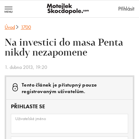
MotejlekSkocd
Přihlásit
Úvod
1700
Na investici do masa Penta
nikdy nezapomene
1. dubna 2013, 19:20
Tento článek je přístupný pouze
registrovaným uživatelům.
PŘIHLASTE SE
Uživatelské jméno