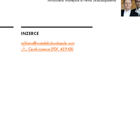
Miroslava Motejlka a Petra Skočdopoleho
INZERCE
reklama@motejlekskocdopole.com
Ceník inzerce (PDF, 459 KB)