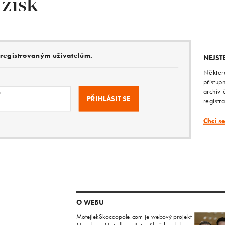
 zisk
e registrovaným uživatelům.
NEJST
Někter
přístup
archív 
o
registr
Chci s
O WEBU
MotejlekSkocdopole.com je webový projekt