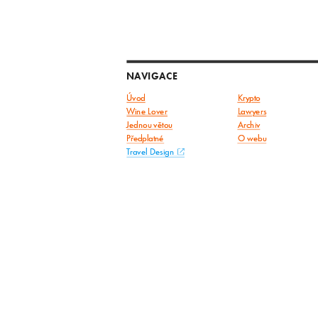
NAVIGACE
Úvod
Krypto
Wine Lover
Lawyers
Jednou větou
Archiv
Předplatné
O webu
Travel Design