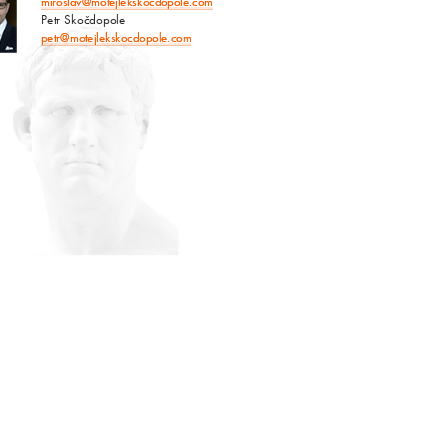
miroslav@motejlekskocdopole.com
Petr Skočdopole
petr@motejlekskocdopole.com