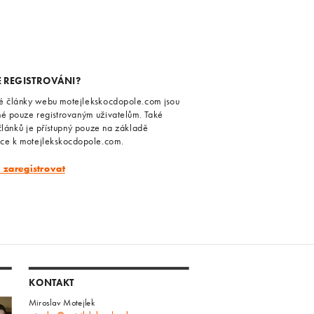
E REGISTROVÁNI?
é články webu motejlekskocdopole.com jsou
né pouze registrovaným uživatelům. Také
článků je přístupný pouze na základě
ace k motejlekskocdopole.com.
e zaregistrovat
KONTAKT
Miroslav Motejlek