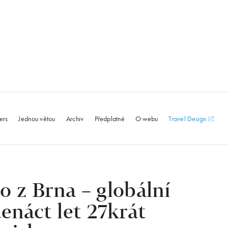
le.com
ers
Jednou větou
Archiv
Předplatné
O webu
Travel Design
o z Brna – globální
enáct let 27krát