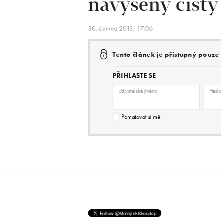
navýšený čistý
30. června 2013, 17:06
Tento článek je přístupný pouz
PŘIHLASTE SE
Uživatelské jméno
Hesl
Pamatovat si mě