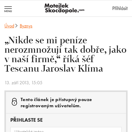
MotejlekSkocd
Přihlásit
Úvod
Byznys
„Nikde se mi peníze
nerozmnožují tak dobře, jako
v naší firmě,“ říká šéf
Tescanu Jaroslav Klíma
13. září 2013, 15:05
Tento článek je přístupný pouze
registrovaným uživatelům.
PŘIHLASTE SE
Uživatelské jméno