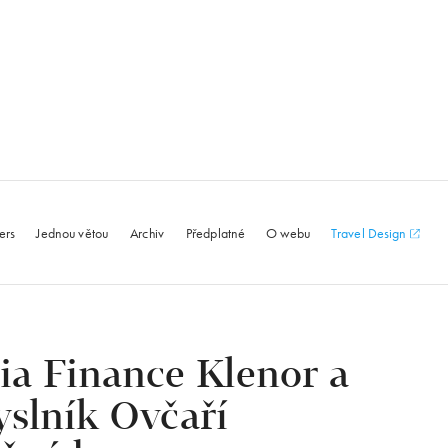
le.com
ers
Jednou větou
Archiv
Předplatné
O webu
Travel Design
ria Finance Klenor a
slník Ovčaří