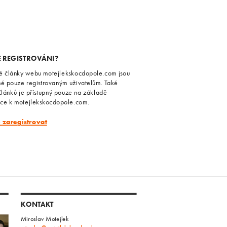
E REGISTROVÁNI?
é články webu motejlekskocdopole.com jsou
né pouze registrovaným uživatelům. Také
článků je přístupný pouze na základě
ace k motejlekskocdopole.com.
e zaregistrovat
KONTAKT
Miroslav Motejlek