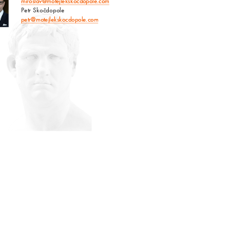
miroslav@motejlekskocdopole.com
Petr Skočdopole
petr@motejlekskocdopole.com