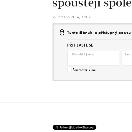
spouštějí spol
27. března 2014, 12:02
Tento článek je přístupný pouz
PŘIHLASTE SE
Uživatelské jméno
Hesl
Pamatovat si mě