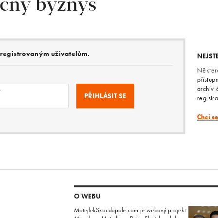
ečný byznys
e registrovaným uživatelům.
NEJST
Někter
přístup
archív 
o
registr
Chci s
O WEBU
MotejlekSkocdopole.com je webový projekt