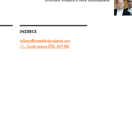
Miroslava Motejlka a Petra Skočdopoleho
INZERCE
reklama@motejlekskocdopole.com
Ceník inzerce (PDF, 459 KB)