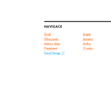
NAVIGACE
Úvod
Krypto
Wine Lover
Lawyers
Jednou větou
Archiv
Předplatné
O webu
Travel Design