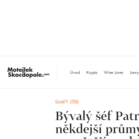
MotejlekSkocdopo
Úvod
Krypto
Wine Lover
Lawy
Úvod
1700
Bývalý šéf Pat
někdejší průmy