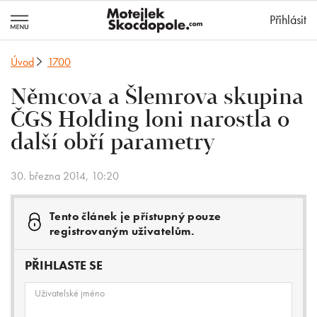
MotejlekSkocd
Přihlásit
Úvod
1700
Němcova a Šlemrova skupina
ČGS Holding loni narostla o
další obří parametry
30. března 2014, 10:20
Tento článek je přístupný pouze
registrovaným uživatelům.
PŘIHLASTE SE
Uživatelské jméno