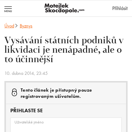
MotejlekSkocd
Přihlásit
Úvod
Byznys
Vysávání státních podniků v
likvidaci je nenápadné, ale o
to účinnější
10. dubna 2014, 23:45
Tento článek je přístupný pouze
registrovaným uživatelům.
PŘIHLASTE SE
Uživatelské jméno