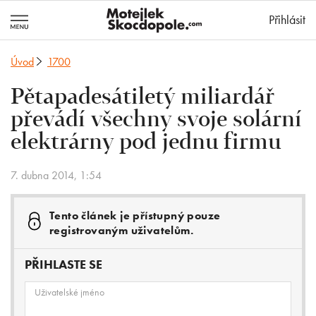
MotejlekSkocd
Přihlásit
Úvod
1700
Pětapadesátiletý miliardář
převádí všechny svoje solární
elektrárny pod jednu firmu
7. dubna 2014, 1:54
Tento článek je přístupný pouze
registrovaným uživatelům.
PŘIHLASTE SE
Uživatelské jméno