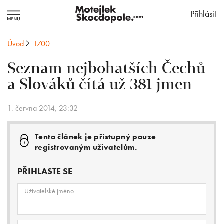
MotejlekSkocd
Přihlásit
Úvod
1700
Seznam nejbohatších Čechů
a Slováků čítá už 381 jmen
1. června 2014, 23:32
Tento článek je přístupný pouze
registrovaným uživatelům.
PŘIHLASTE SE
Uživatelské jméno