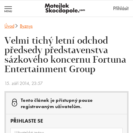
MotejlekSkocd
Přihlásit
Úvod
Byznys
Velmi tichý letní odchod
předsedy představenstva
sázkového koncernu Fortuna
Entertainment Group
15. září 2014, 23:57
Tento článek je přístupný pouze
registrovaným uživatelům.
PŘIHLASTE SE
Uživatelské jméno