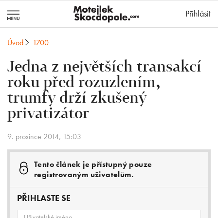
MotejlekSkocd
Přihlásit
Úvod
1700
Jedna z největších transakcí
roku před rozuzlením,
trumfy drží zkušený
privatizátor
9. prosince 2014, 15:03
Tento článek je přístupný pouze
registrovaným uživatelům.
PŘIHLASTE SE
Uživatelské jméno