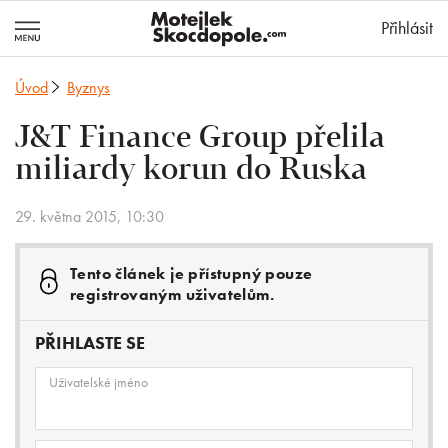
MotejlekSkocd
Přihlásit
Úvod
Byznys
J&T Finance Group přelila
miliardy korun do Ruska
29. května 2015, 10:30
Tento článek je přístupný pouze
registrovaným uživatelům.
PŘIHLASTE SE
Uživatelské jméno