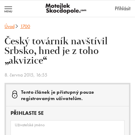
MotejlekSkocd
Přihlásit
Úvod
1700
Český továrník navštívil
Srbsko, hned je z toho
„akvizice“
8. června 2015, 16:55
Tento článek je přístupný pouze
registrovaným uživatelům.
PŘIHLASTE SE
Uživatelské jméno