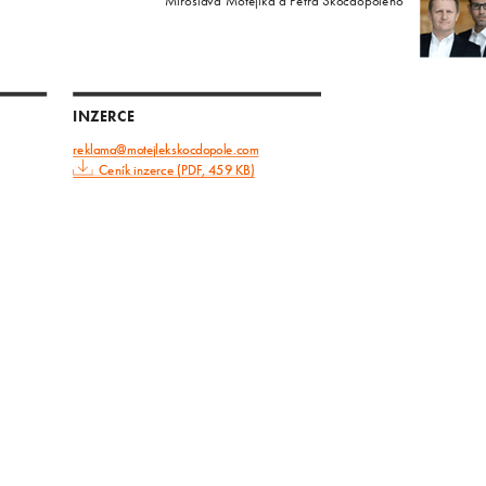
Miroslava Motejlka a Petra Skočdopoleho
INZERCE
reklama@motejlekskocdopole.com
Ceník inzerce (PDF, 459 KB)