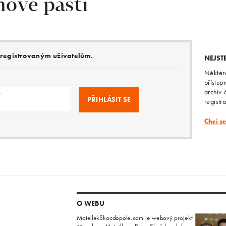
ňové pasti
e registrovaným uživatelům.
NEJST
Někter
přístup
archív 
o
registr
Chci s
O WEBU
MotejlekSkocdopole.com je webový projekt