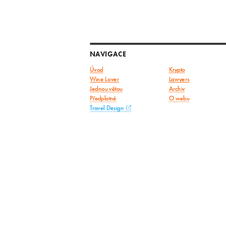
NAVIGACE
Úvod
Krypto
Wine Lover
Lawyers
Jednou větou
Archiv
Předplatné
O webu
Travel Design