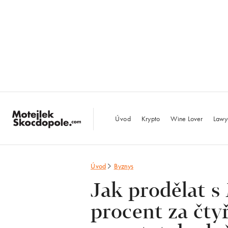
MotejlekSkocdopo
Úvod
Krypto
Wine Lover
Lawy
Úvod
Byznys
Jak prodělat s
procent za čtyř