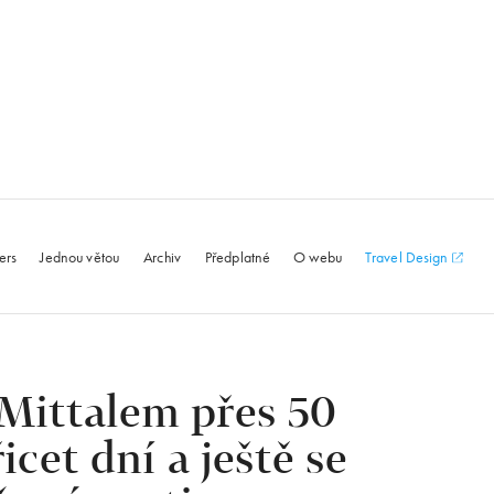
le.com
ers
Jednou větou
Archiv
Předplatné
O webu
Travel Design
 Mittalem přes 50
icet dní a ještě se