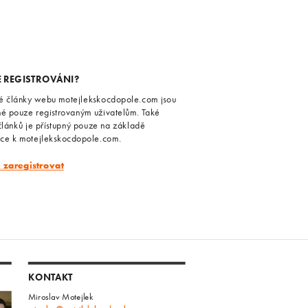
E REGISTROVÁNI?
é články webu motejlekskocdopole.com jsou
né pouze registrovaným uživatelům. Také
článků je přístupný pouze na základě
ace k motejlekskocdopole.com.
e zaregistrovat
KONTAKT
Miroslav Motejlek