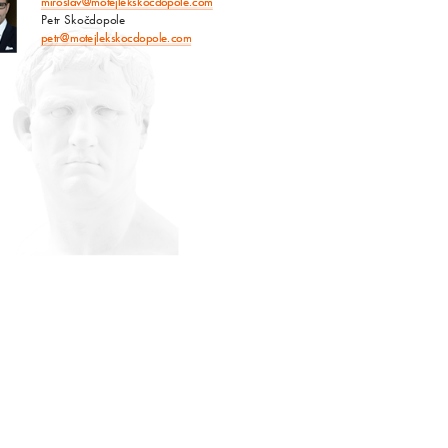
miroslav@motejlekskocdopole.com
Petr Skočdopole
petr@motejlekskocdopole.com