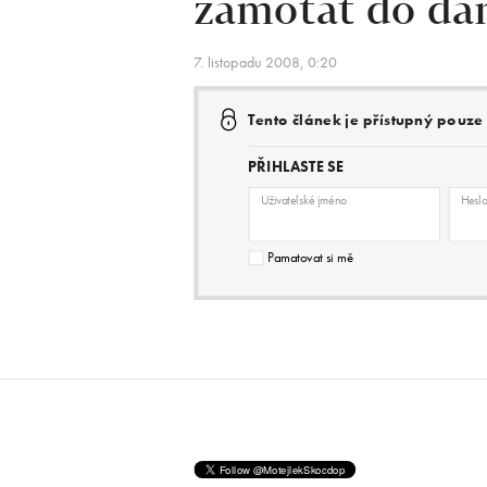
zamotat do da
7. listopadu 2008, 0:20
Tento článek je přístupný pouz
PŘIHLASTE SE
Uživatelské jméno
Hesl
Pamatovat si mě