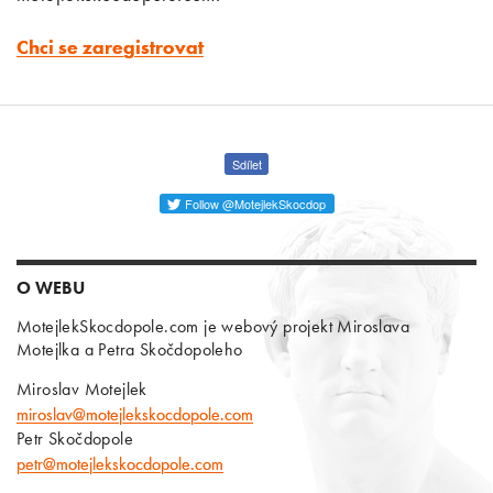
Chci se zaregistrovat
Sdílet
Follow @MotejlekSkocdop
O WEBU
MotejlekSkocdopole.com je webový projekt Miroslava
Motejlka a Petra Skočdopoleho
Miroslav Motejlek
miroslav@motejlekskocdopole.com
Petr Skočdopole
petr@motejlekskocdopole.com