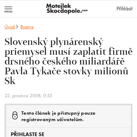
MotejlekSkocd
Přihlásit
Úvod
Byznys
Slovenský plynárenský
priemysel musí zaplatit firmě
drsného českého miliardářě
Pavla Tykače stovky milionů
Sk
22. prosince 2008, 0:35
Tento článek je přístupný pouze
registrovaným uživatelům.
PŘIHLASTE SE