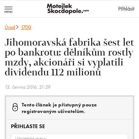
MotejlekSkocd
Přihlásit
Úvod
1700
Jihomoravská fabrika šest let
po bankrotu: dělníkům rostly
mzdy, akcionáři si vyplatili
dividendu 112 milionů
13. června 2016, 21:29
Tento článek je přístupný pouze
registrovaným uživatelům.
PŘIHLASTE SE
Uživatelské jméno