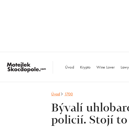
MotejlekSkocdopo
Úvod
Krypto
Wine Lover
Lawy
Úvod
1700
Bývalí uhlobaro
policií. Stojí 