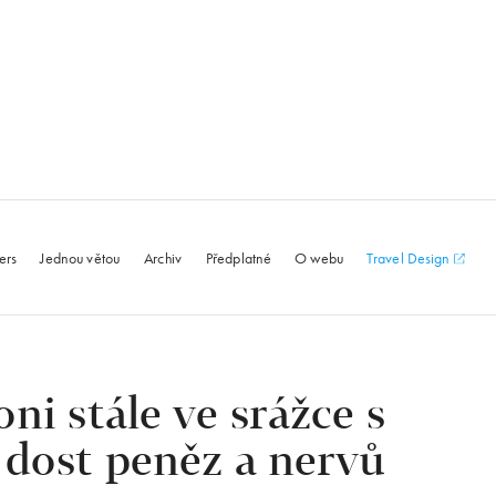
le.com
ers
Jednou větou
Archiv
Předplatné
O webu
Travel Design
ni stále ve srážce s
to dost peněz a nervů