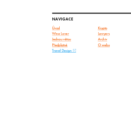
NAVIGACE
Úvod
Krypto
Wine Lover
Lawyers
Jednou větou
Archiv
Předplatné
O webu
Travel Design