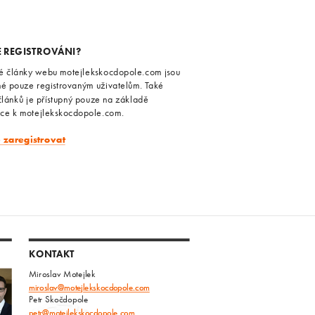
E REGISTROVÁNI?
é články webu motejlekskocdopole.com jsou
né pouze registrovaným uživatelům. Také
článků je přístupný pouze na základě
ace k motejlekskocdopole.com.
e zaregistrovat
KONTAKT
Miroslav Motejlek
miroslav@motejlekskocdopole.com
Petr Skočdopole
petr@motejlekskocdopole.com