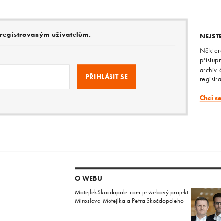
e registrovaným uživatelům.
NEJST
Někter
přístup
archív 
o
registr
Chci s
O WEBU
MotejlekSkocdopole.com je webový projekt
Miroslava Motejlka a Petra Skočdopoleho