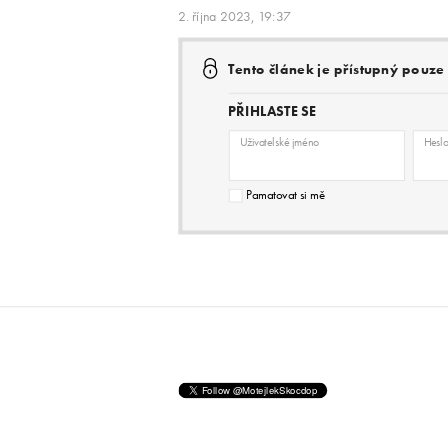
2. října 2023, 19:37
Tento článek je přístupný pouz
PŘIHLASTE SE
Uživatelské jméno
Hesl
Pamatovat si mě