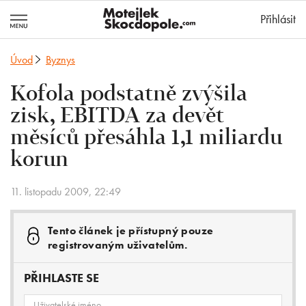
MotejlekSkocd
Přihlásit
Úvod
Byznys
Kofola podstatně zvýšila
zisk, EBITDA za devět
měsíců přesáhla 1,1 miliardu
korun
11. listopadu 2009, 22:49
Tento článek je přístupný pouze
registrovaným uživatelům.
PŘIHLASTE SE
Uživatelské jméno