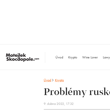
MotejlekSkocdopo
Úvod
Krypto
Wine Lover
Lawy
Úvod
Krypto
Problémy rusk
9. dubna 2022, 17:32