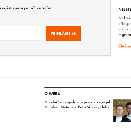
e registrovaným uživatelům.
NEJST
Někter
přístup
archív 
o
registr
Chci s
O WEBU
MotejlekSkocdopole.com je webový projekt
Miroslava Motejlka a Petra Skočdopoleho