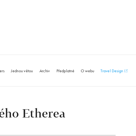
le.com
ers
Jednou větou
Archiv
Předplatné
O webu
Travel Design
ého Etherea