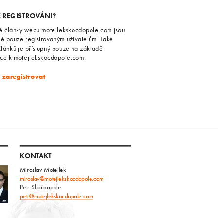
E REGISTROVÁNI?
é články webu motejlekskocdopole.com jsou
né pouze registrovaným uživatelům. Také
článků je přístupný pouze na základě
ace k motejlekskocdopole.com.
e zaregistrovat
KONTAKT
Miroslav Motejlek
miroslav@motejlekskocdopole.com
Petr Skočdopole
petr@motejlekskocdopole.com